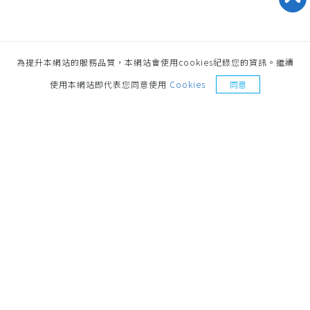
為提升本網站的服務品質，本網站會使用cookies紀錄您的資訊。繼續
索取樣品
使用本網站即代表您同意使用
Cookies
同意
地址
221014 新北市汐止區環河街187號 No.187,
Huanhe St., Xizhi Dist., New Taipei City, 221014,
Taiwan
聯絡電話
+886-2-26921498