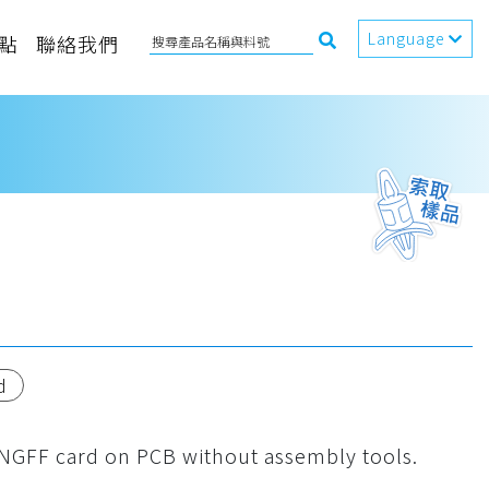
Language
點
聯絡我們
d
x NGFF card on PCB without assembly tools.