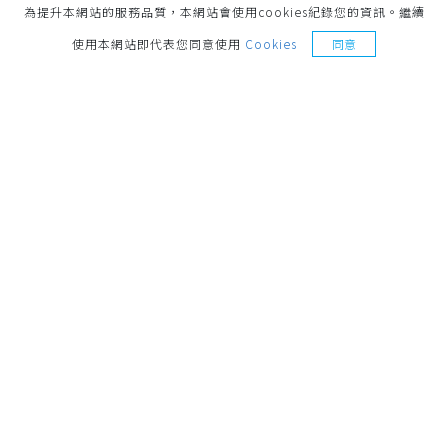
為提升本網站的服務品質，本網站會使用cookies紀錄您的資訊。繼續
索取樣品
使用本網站即代表您同意使用
Cookies
同意
地址
221014 新北市汐止區環河街187號 No.187,
Huanhe St., Xizhi Dist., New Taipei City, 221014,
Taiwan
聯絡電話
+886-2-26921498
營業時間
週一至週五 8:30-17:30
信箱