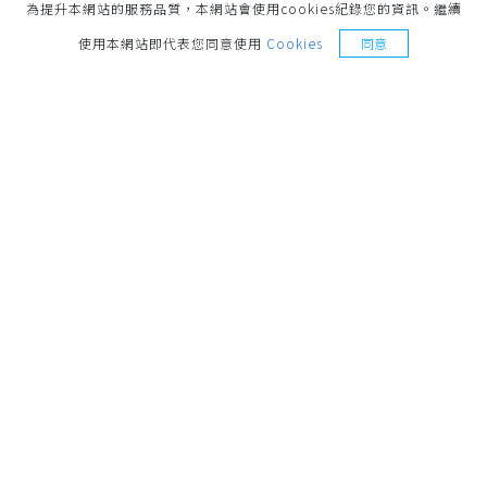
為提升本網站的服務品質，本網站會使用cookies紀錄您的資訊。繼續
索取樣品
使用本網站即代表您同意使用
Cookies
同意
地址
221014 新北市汐止區環河街187號 No.187,
Huanhe St., Xizhi Dist., New Taipei City, 221014,
Taiwan
聯絡電話
+886-2-26921498
營業時間
週一至週五 8:30-17:30
信箱