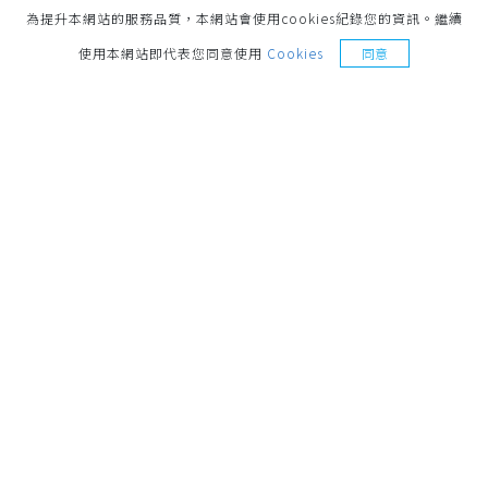
為提升本網站的服務品質，本網站會使用cookies紀錄您的資訊。繼續
索取樣品
使用本網站即代表您同意使用
Cookies
同意
地址
221014 新北市汐止區環河街187號 No.187,
Huanhe St., Xizhi Dist., New Taipei City, 221014,
Taiwan
聯絡電話
+886-2-26921498
營業時間
週一至週五 8:30-17:30