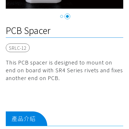
PCB Spacer
SRLC-12
This PCB spacer is designed to mount on
end on board with SR4 Series rivets and fixes
another end on PCB.
產品介紹