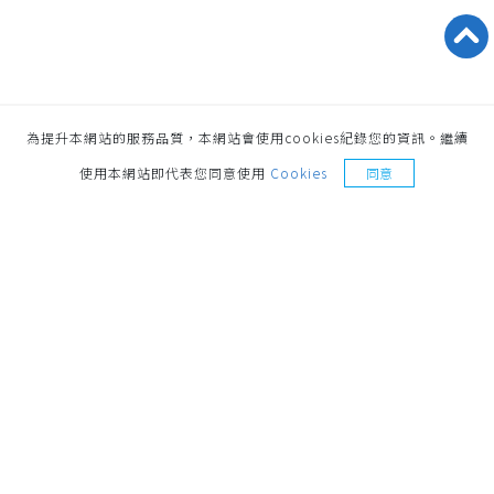
為提升本網站的服務品質，本網站會使用cookies紀錄您的資訊。繼續
索取樣品
使用本網站即代表您同意使用
Cookies
同意
地址
221014 新北市汐止區環河街187號 No.187,
Huanhe St., Xizhi Dist., New Taipei City, 221014,
Taiwan
聯絡電話