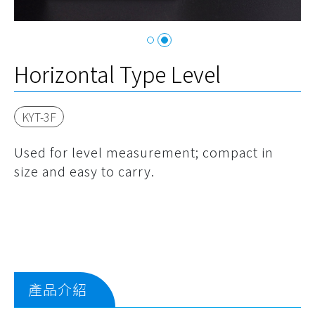
Horizontal Type Level
KYT-3F
Used for level measurement; compact in
size and easy to carry.
產品介紹