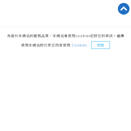
為提升本網站的服務品質，本網站會使用cookies紀錄您的資訊。繼續
索取樣品
使用本網站即代表您同意使用
Cookies
同意
地址
221014 新北市汐止區環河街187號 No.187,
Huanhe St., Xizhi Dist., New Taipei City, 221014,
Taiwan
聯絡電話