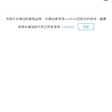
為提升本網站的服務品質，本網站會使用cookies紀錄您的資訊。繼續
索取樣品
使用本網站即代表您同意使用
Cookies
同意
地址
221014 新北市汐止區環河街187號 No.187,
Huanhe St., Xizhi Dist., New Taipei City, 221014,
Taiwan
聯絡電話
+886-2-26921498